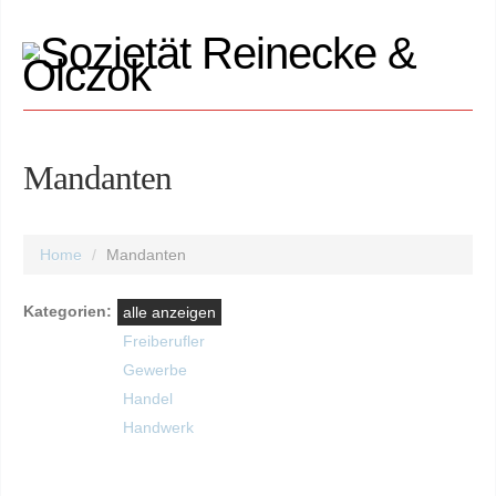
Mandanten
Home
Mandanten
Kategorien:
alle anzeigen
Freiberufler
Gewerbe
Handel
Handwerk