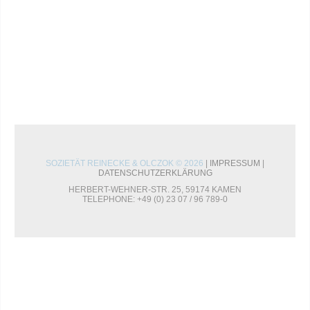
SOZIETÄT REINECKE & OLCZOK © 2026
|
IMPRESSUM
|
DATENSCHUTZERKLÄRUNG
HERBERT-WEHNER-STR. 25, 59174 KAMEN
TELEPHONE: +49 (0) 23 07 / 96 789-0